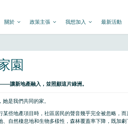
關於
政策主張
我想加入
SHOW SUBMENU FOR
SHOW SUBMENU FOR
(CURRENT)
SHOW SUBMENU FOR
關於
政策主張
我想加入
最新活動
家園
睦相處——讓新地產融入，並照顧這片綠洲。
溪流，她是我們共同的家。
行某些地產項目時，社區居民的聲音幾乎完全被忽略，而
地、自然棲息地和生物多樣性，森林覆蓋率下降，既加劇