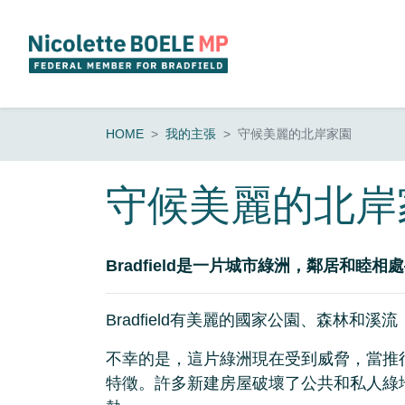
Skip navigation
HOME
我的主張
守候美麗的北岸家園
守候美麗的北岸
Bradfield是一片城市綠洲，鄰居和
Bradfield有美麗的國家公園、森林和
不幸的是，這片綠洲現在受到威脅，當推
特徵。許多新建房屋破壞了公共和私人綠