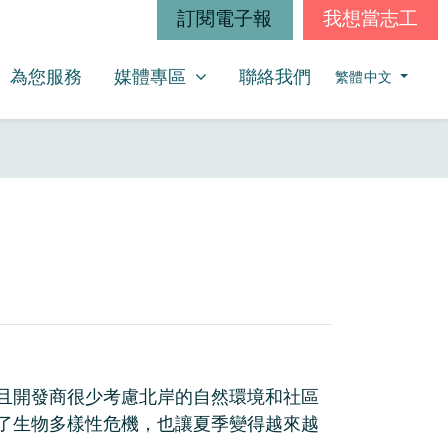
訂閱電子報
我想當志工
媒體專區
SHOW SUBMENU FOR
為您服務
媒體專區
聯絡我們
繁體中文
且開發商很少考慮北岸的自然環境和社區
了生物多樣性危機，也讓夏季變得越來越