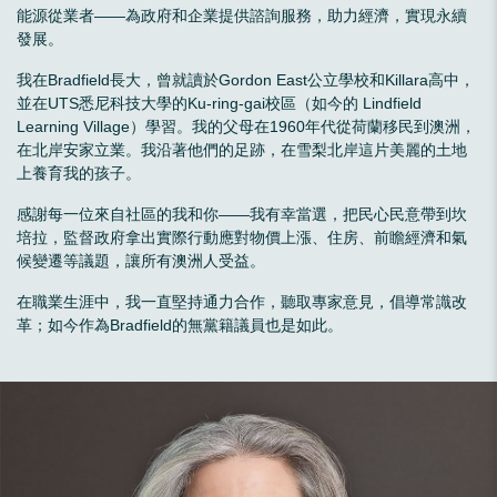
能源從業者——為政府和企業提供諮詢服務，助力經濟，實現永續
發展。
我在Bradfield長大，曾就讀於Gordon East公立學校和Killara高中，
並在UTS悉尼科技大學的Ku-ring-gai校區（如今的 Lindfield
Learning Village）學習。我的父母在1960年代從荷蘭移民到澳洲，
在北岸安家立業。我沿著他們的足跡，在雪梨北岸這片美麗的土地
上養育我的孩子。
感謝每一位來自社區的我和你——我有幸當選，把民心民意帶到坎
培拉，監督政府拿出實際行動應對物價上漲、住房、前瞻經濟和氣
候變遷等議題，讓所有澳洲人受益。
在職業生涯中，我一直堅持通力合作，聽取專家意見，倡導常識改
革；如今作為Bradfield的無黨籍議員也是如此。