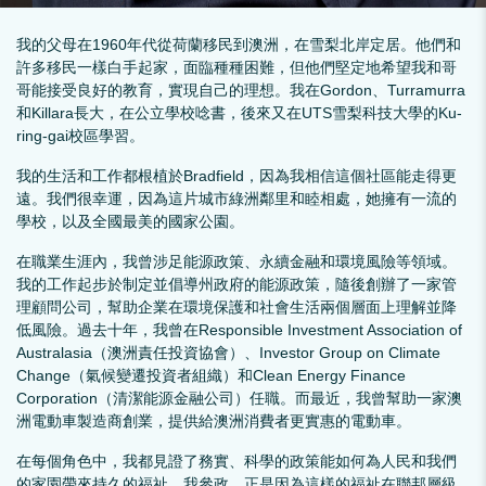
我的父母在1960年代從荷蘭移民到澳洲，在雪梨北岸定居。他們和
許多移民一樣白手起家，面臨種種困難，但他們堅定地希望我和哥
哥能接受良好的教育，實現自己的理想。我在Gordon、Turramurra
和Killara長大，在公立學校唸書，後來又在UTS雪梨科技大學的Ku-
ring-gai校區學習。
我的生活和工作都根植於Bradfield，因為我相信這個社區能走得更
遠。我們很幸運，因為這片城市綠洲鄰里和睦相處，她擁有一流的
學校，以及全國最美的國家公園。
在職業生涯內，我曾涉足能源政策、永續金融和環境風險等領域。
我的工作起步於制定並倡導州政府的能源政策，隨後創辦了一家管
理顧問公司，幫助企業在環境保護和社會生活兩個層面上理解並降
低風險。過去十年，我曾在Responsible Investment Association of
Australasia（澳洲責任投資協會）、Investor Group on Climate
Change（氣候變遷投資者組織）和Clean Energy Finance
Corporation（清潔能源金融公司）任職。而最近，我曾幫助一家澳
洲電動車製造商創業，提供給澳洲消費者更實惠的電動車。
在每個角色中，我都見證了務實、科學的政策能如何為人民和我們
的家園帶來持久的福祉。我參政，正是因為這樣的福祉在聯邦層級